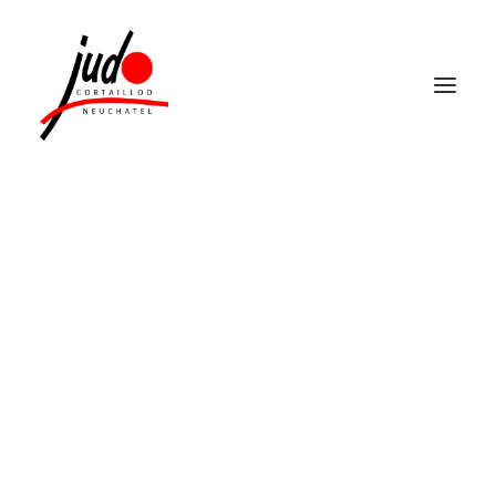
LE SPORT QUI AIDE À GRANDIR
COURS
HORAIRES DE COURS
TARIFS
CONTRAT D’ADHÉSION
FAQ
TOP ATHLÈTES
PALMARÈS