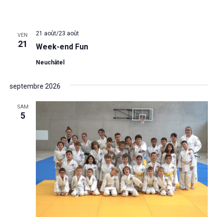
Salle de la Juliette - Corcelles
Rue de la croix 4, Corcelles,
Suisse
21 août
/
23 août
VEN
21
Week-end Fun
Neuchâtel
septembre 2026
SAM
5