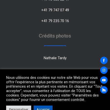
+41 79 747 07 49
+41 79 235 70 16
Crédits photos
Nathalie Tardy
Share
on
Share
Nous utilisons des cookies sur notre site Web pour vous
Faceb
offrir l'expérience la plus pertinente en mémorisant vos
on
préférences et en répétant vos visites. En cliquant sur "Tout
Share
Insta
accepter", vous consentez à l'utilisation de TOUS les
on
cookies. Cependant, vous pouvez visiter "Paramètres des
Share
Judo Club Cortaillod – Neuchâtel. | Tous droits réservés. – Redaction by
YouT
cookies" pour fournir un consentement contrôlé.
Stéphane Guye –
Powered by Krla.ch
on
Houz
Personnaliser
Accepter